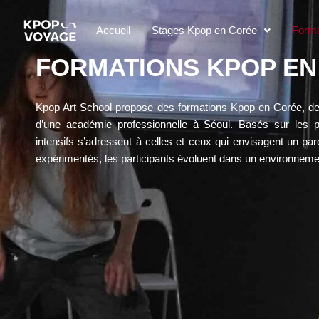
Aller
au
Accueil
Stages Kpop en Corée
Forma
contenu
FORMATIONS KPOP EN
Kpop Art School propose des formations Kpop en Corée, dest
d’une académie professionnelle à Séoul. Basés sur les
intensifs s’adressent à celles et ceux qui envisagent un p
expérimentés, les participants évoluent dans un environnemen