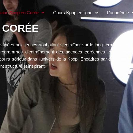
tion Kpop en Corée
Cours Kpop en ligne
L’académie
 CORÉE
inées aux jeunes souhaitant s’entraîner sur le long terme au sein
 programmes d’entraînement des agences coréennes, ces cursus
arcours sérieux dans l’univers de la Kpop. Encadrés par des coachs
t structuré et inspirant.