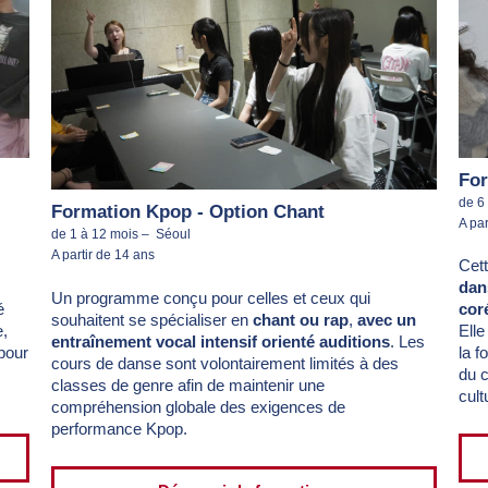
For
de 6
Formation Kpop - Option Chant
A par
de 1 à 12 mois – Séoul
A partir de 14 ans
Cet
dan
Un programme conçu pour celles et ceux qui
é
cor
souhaitent se spécialiser en
chant ou rap
,
avec un
e,
Elle
entraînement vocal intensif orienté auditions
. Les
pour
la f
cours de danse sont volontairement limités à des
du 
classes de genre afin de maintenir une
cult
compréhension globale des exigences de
performance Kpop.