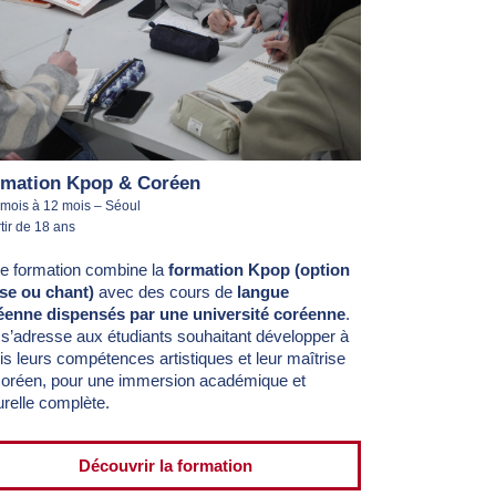
mation Kpop & Coréen
 mois à 12 mois – Séoul
tir de 18 ans
te formation combine la
formation Kpop
(option
se ou chant)
avec des cours de
langue
éenne dispensés par une université coréenne
.
 s’adresse aux étudiants souhaitant développer à
ois leurs compétences artistiques et leur maîtrise
coréen, pour une immersion académique et
urelle complète.
Découvrir la formation