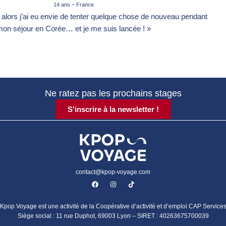
elque chose de nouveau pendant
« C’est vraiment amusant et t
is lancée ! »
professeur
Ne ratez pas les prochains stages
S'inscrire à la newsletter !
contact@kpop-voyage.com
F
I
T
a
n
i
c
s
k
e
t
t
b
a
o
Kpop Voyage est une activité de la Coopérative d’activité et d’emploi CAP Service
o
g
k
Siège social : 11 rue Duphot, 69003 Lyon – SIRET : 40263675700039
o
r
k
a