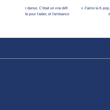
14 ans – France
 vrai défi
« J’aime la K-pop, alors j’ai eu envie de tenter qu
 l’ambiance
mon séjour en Corée… et je me su