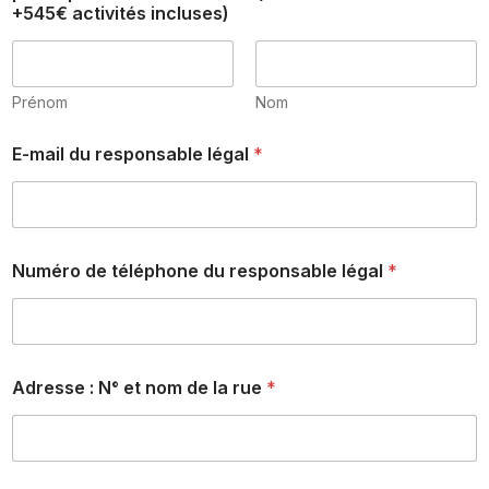
+545€ activités incluses)
e
(
c
o
m
Prénom
Nom
m
e
E-mail du responsable légal
*
-
Numéro de téléphone du responsable légal
*
N
i
v
e
a
u
Adresse : N° et nom de la rue
*
i
n
c
l
u