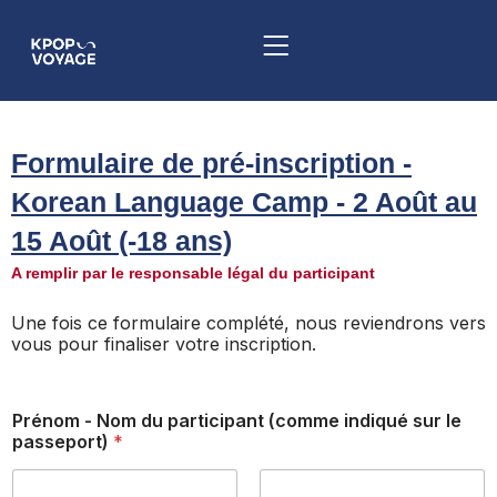
Aller
au
contenu
Formulaire de pré-inscription -
Korean Language Camp - 2 Août au
15 Août (-18 ans)
A remplir par le responsable légal du participant
Une fois ce formulaire complété, nous reviendrons vers
vous pour finaliser votre inscription.
Prénom - Nom du participant (comme indiqué sur le
passeport)
*